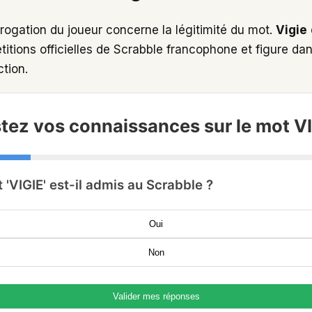
rrogation du joueur concerne la légitimité du mot.
Vigie
itions officielles de Scrabble francophone et figure dan
ction.
tez vos connaissances sur le mot V
t 'VIGIE' est-il admis au Scrabble ?
Oui
Non
Valider mes réponses