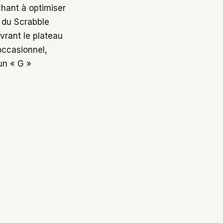
chant à optimiser
l du Scrabble
vrant le plateau
occasionnel,
 un « G »