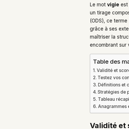
Le mot
vigie
est 
un tirage composé
(ODS), ce terme 
grâce à ses exte
maîtriser la stru
encombrant sur v
Table des ma
Validité et sco
Testez vos con
Définitions et 
Stratégies de 
Tableau récapi
Anagrammes et
Validité et