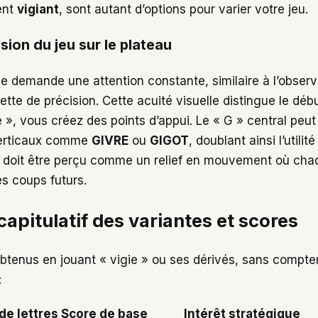
ent
vigiant
, sont autant d’options pour varier votre jeu.
ision du jeu sur le plateau
e demande une attention constante, similaire à l’observ
ette de précision. Cette acuité visuelle distingue le débu
 », vous créez des points d’appui. Le « G » central peut 
verticaux comme
GIVRE
ou
GIGOT
, doublant ainsi l’utili
eau doit être perçu comme un relief en mouvement où chaq
es coups futurs.
apitulatif des variantes et scores
 obtenus en jouant « vigie » ou ses dérivés, sans compte
:
e lettres
Score de base
Intérêt stratégique