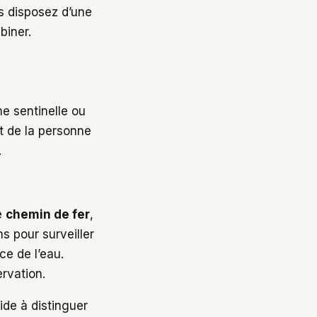
us disposez d’une
biner.
e sentinelle ou
it de la personne
.
le
chemin de fer
,
s pour surveiller
ce de l’eau.
ervation.
ide à distinguer