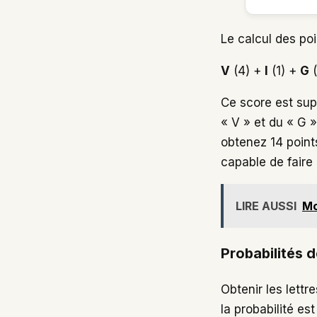
Le calcul des po
V
(4) +
I
(1) +
G
(
Ce score est sup
« V » et du « G 
obtenez 14 point
capable de faire 
LIRE AUSSI
Mo
Probabilités d
Obtenir les lettr
la probabilité es