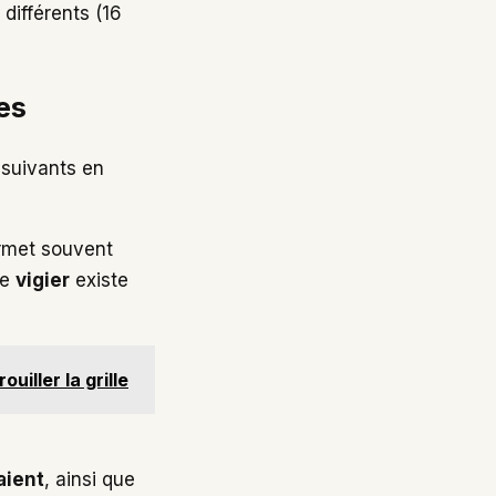
différents (16
es
 suivants en
permet souvent
be
vigier
existe
uiller la grille
s
aient
, ainsi que