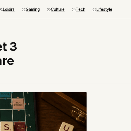
Loisirs
Gaming
Culture
Tech
Lifestyle
01
02
03
04
05
et 3
are