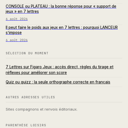
CONSOLE ou PLATEAU : la bonne réponse pour « support de
jeux » en 7 lettres
6 août 2026
Il peut faire le poids aux jeux en 7 lettres : pourquoi LANCEUR
s’impose
6 août 2026
SÉLECTION DU MOMENT
7 Lettres sur Figaro Jeux : accès direct, règles du tirage et
réflexes pour améliorer son score
Quiz ou quizz : la seule orthographe correcte en français
AUTRES ADRESSES UTILES
Sites compagnons et renvois éditoriaux.
PARENTHÈSE LOISIRS