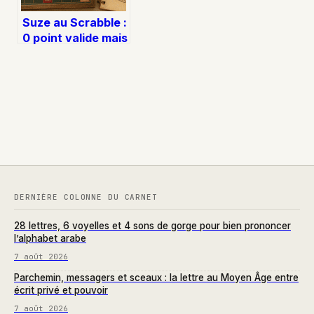
Suze au Scrabble :
0 point valide mais
6 alternatives
pour sauver votre
tirage
DERNIÈRE COLONNE DU CARNET
28 lettres, 6 voyelles et 4 sons de gorge pour bien prononcer
l’alphabet arabe
7 août 2026
Parchemin, messagers et sceaux : la lettre au Moyen Âge entre
écrit privé et pouvoir
7 août 2026