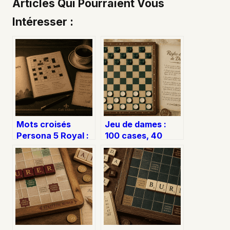
Articles Qui Pourraient Vous
Intéresser :
Mots croisés
Jeu de dames :
Persona 5 Royal :
100 cases, 40
35 solutions pour
pions et les règles
maximiser votre
essentielles pour
Connaissance
maîtriser la partie
sans perdre de
temps