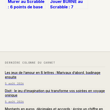
Murer au Scrabble
Jouer BURNE au
: 6 points de base
Scrabble : 7
et tactiques pour
points, variantes
verrouiller la grille
tactiques et
règles d’usage
DERNIÈRE COLONNE DU CARNET
Les jeux de l’amour en 8 lettres : Marivaux d’abord, badinage
ensuite
5 août 2026
Dixit : le jeu d’imagination qui transforme vos soirées en voyage
onirique
5 août 2026
Montants en euros, décimales et accords : écrire un chiffre en