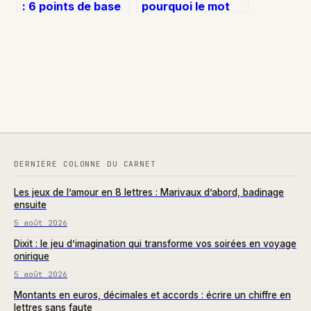
: 6 points de base
pourquoi le mot
et tactiques pour
« lo » est-il
verrouiller la grille
invalide et quelles
alternatives jouer
pour marquer des
points ?
DERNIÈRE COLONNE DU CARNET
Les jeux de l’amour en 8 lettres : Marivaux d’abord, badinage
ensuite
5 août 2026
Dixit : le jeu d’imagination qui transforme vos soirées en voyage
onirique
5 août 2026
Montants en euros, décimales et accords : écrire un chiffre en
lettres sans faute