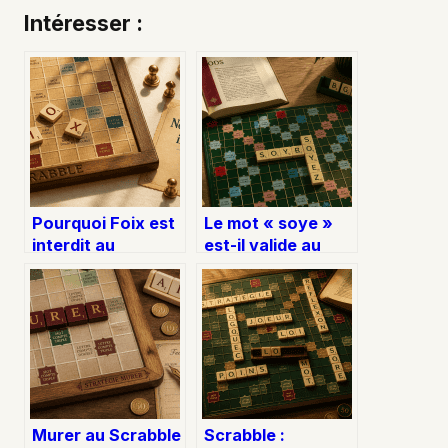
Intéresser :
Pourquoi Foix est
Le mot « soye »
interdit au
est-il valide au
Scrabble : 16
Scrabble ?
points perdus et
Analyse, score et
comment les
alternatives
rattraper
stratégiques
Murer au Scrabble
Scrabble :