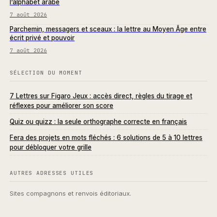
l’alphabet arabe
7 août 2026
Parchemin, messagers et sceaux : la lettre au Moyen Âge entre
écrit privé et pouvoir
7 août 2026
SÉLECTION DU MOMENT
7 Lettres sur Figaro Jeux : accès direct, règles du tirage et
réflexes pour améliorer son score
Quiz ou quizz : la seule orthographe correcte en français
Fera des projets en mots fléchés : 6 solutions de 5 à 10 lettres
pour débloquer votre grille
AUTRES ADRESSES UTILES
Sites compagnons et renvois éditoriaux.