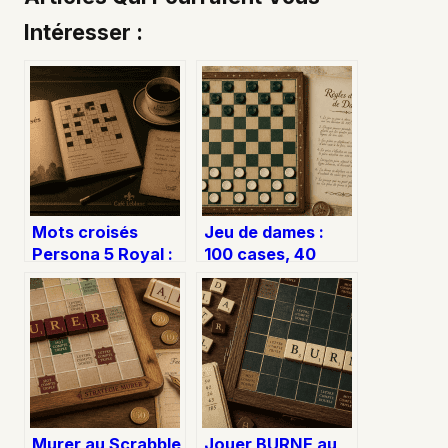
Intéresser :
Mots croisés
Jeu de dames :
Persona 5 Royal :
100 cases, 40
35 solutions pour
pions et les règles
maximiser votre
essentielles pour
Connaissance
maîtriser la partie
sans perdre de
temps
Murer au Scrabble
Jouer BURNE au