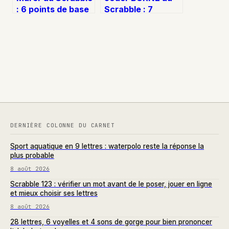
: 6 points de base
Scrabble : 7
et tactiques pour
points, variantes
verrouiller la grille
tactiques et
règles d’usage
DERNIÈRE COLONNE DU CARNET
Sport aquatique en 9 lettres : waterpolo reste la réponse la
plus probable
8 août 2026
Scrabble 123 : vérifier un mot avant de le poser, jouer en ligne
et mieux choisir ses lettres
8 août 2026
28 lettres, 6 voyelles et 4 sons de gorge pour bien prononcer