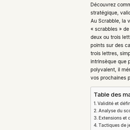
Découvrez comme
stratégique, val
Au Scrabble, la v
« scrabbles » de
deux ou trois let
points sur des c
trois lettres, si
intrinsèque que p
polyvalent, il mé
vos prochaines p
Table des ma
Validité et défi
Analyse du scor
Extensions et d
Tactiques de je