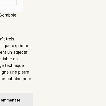
 Scrabble
ît trois
assique exprimant
nt un adjectif
ariable en
age technique
signe une pierre
une aubaine pour
t comment le