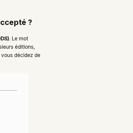
 accepté ?
ODS)
. Le mot
ieurs éditions,
si vous décidez de