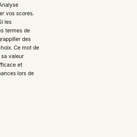
Analyse
er vos scores.
i les
les termes de
grappiller des
hoix. Ce mot de
 sa valeur
fficace et
rmances lors de