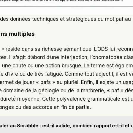
 des données techniques et stratégiques du mot paf au
ns multiples
f » réside dans sa richesse sémantique. L’ODS lui reconna
tes. Il s’agit d’abord d’une interjection, l’onomatopée cl
 une chute ou une action brusque. Le terme est égaleme
 d’ivre ou de très fatigué. Comme tout adjectif, il est v
rmet de jouer « pafs » au pluriel. Enfin, il existe un us
le domaine de la géologie ou de la marbrerie, « paf » dé
 dureté moyenne. Cette polyvalence grammaticale est 
longes ou des accords en fin de partie.
uler au Scrabble : est-il valide, combien rapporte-t-il e