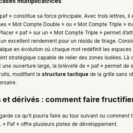
cases multiplicatrices
af » constitue sa force principale. Avec trois lettres, il 
ses « Mot Compte Double » ou « Mot Compte Triple » i
Placer « paf » sur un « Mot Compte Triple » permet d’att
 un excellent rendement pour un résidu de tirage. Consi
ue en évolution où chaque mot redéfinit les espaces r
int stratégique capable de relier des zones isolées. Là
t une ouverture large, la brièveté de « paf » permet de 
roits, modifiant la
structure tactique
de la grille sans o
rsaire.
et dérivés : comment faire fructifie
garde ce qu’il pourra faire au tour suivant ou comment 
. « Paf » offre plusieurs pistes de développement.