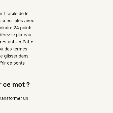
est facile de le
naccessibles avec
eindre 24 points
dérez le plateau
estants. « Paf »
 où des termes
se glisser dans
ffrir de ponts
r ce mot ?
transformer un