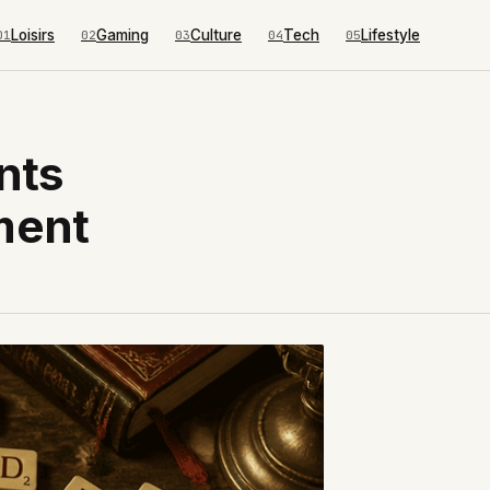
Loisirs
Gaming
Culture
Tech
Lifestyle
01
02
03
04
05
nts
ment