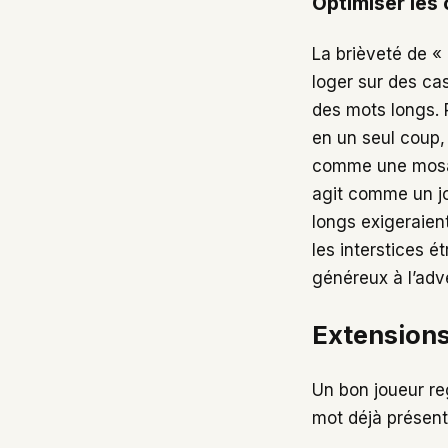
Optimiser les 
La brièveté de « p
loger sur des ca
des mots longs. 
en un seul coup,
comme une mosaïq
agit comme un jo
longs exigeraien
les interstices ét
généreux à l’adve
Extensions 
Un bon joueur re
mot déjà présent