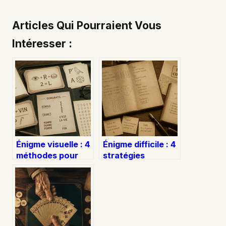
Articles Qui Pourraient Vous
Intéresser :
Énigme visuelle : 4
Énigme difficile : 4
méthodes pour
stratégies
décoder les
mentales pour
images complexes
résoudre les
et muscler votre
casse-têtes les
logique
plus complexes