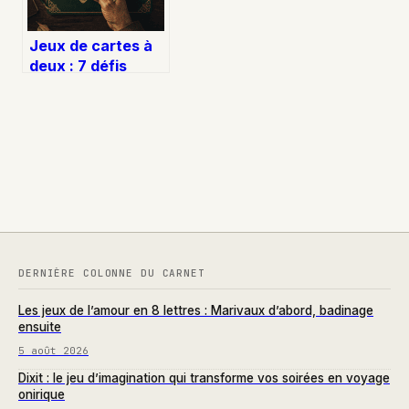
Jeux de cartes à
deux : 7 défis
stratégiques pour
transformer vos
duels
DERNIÈRE COLONNE DU CARNET
Les jeux de l’amour en 8 lettres : Marivaux d’abord, badinage
ensuite
5 août 2026
Dixit : le jeu d’imagination qui transforme vos soirées en voyage
onirique