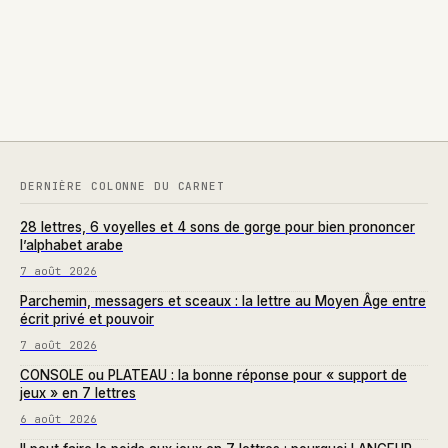
invalide et quelles
variantes pour
alternatives jouer
surprendre vos
pour marquer des
adversaires
points ?
DERNIÈRE COLONNE DU CARNET
28 lettres, 6 voyelles et 4 sons de gorge pour bien prononcer
l’alphabet arabe
7 août 2026
Parchemin, messagers et sceaux : la lettre au Moyen Âge entre
écrit privé et pouvoir
7 août 2026
CONSOLE ou PLATEAU : la bonne réponse pour « support de
jeux » en 7 lettres
6 août 2026