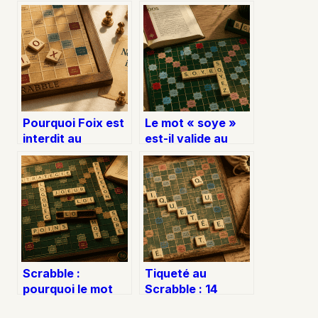
Pourquoi Foix est
Le mot « soye »
interdit au
est-il valide au
Scrabble : 16
Scrabble ?
points perdus et
Analyse, score et
comment les
alternatives
rattraper
stratégiques
Scrabble :
Tiqueté au
pourquoi le mot
Scrabble : 14
« lo » est-il
points et 67