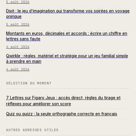
5 août 2026
Dixit : le jeu d’imagination qui transforme vos soirées en voyage
onirique
5 août 2026
Montants en euros, décimales et accords : écrire un chiffre en
lettres sans faute
4 août 2026
Qwirkle : règles, matériel et stratégie pour un jeu familial simple
à prendre en main
4 août 2026
SÉLECTION DU MOMENT
7 Lettres sur Figaro Jeux : accès direct, règles du tirage et
réflexes pour améliorer son score
Quiz ou quizz : la seule orthographe correcte en français
AUTRES ADRESSES UTILES