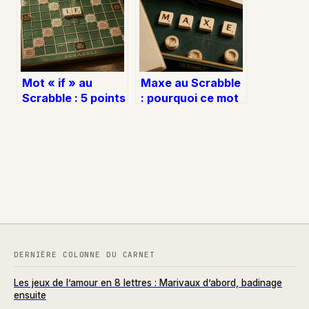
?
Mot « if » au
Maxe au Scrabble
Scrabble : 5 points
: pourquoi ce mot
garantis et
de 14 points est
stratégies pour
banni de la
maximiser vos
compétition
placements
DERNIÈRE COLONNE DU CARNET
Les jeux de l’amour en 8 lettres : Marivaux d’abord, badinage
ensuite