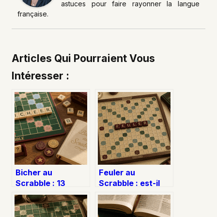
astuces pour faire rayonner la langue
française.
Articles Qui Pourraient Vous
Intéresser :
Bicher au
Feuler au
Scrabble : 13
Scrabble : est-il
points garantis et
valide, combien
tactiques pour
rapporte-t-il et
placer ce verbe
comment le placer