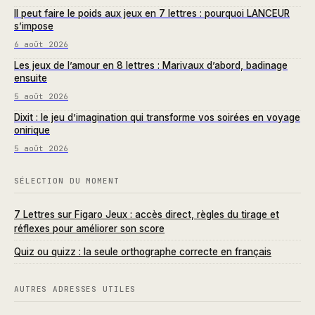
Il peut faire le poids aux jeux en 7 lettres : pourquoi LANCEUR
s’impose
6 août 2026
Les jeux de l’amour en 8 lettres : Marivaux d’abord, badinage
ensuite
5 août 2026
Dixit : le jeu d’imagination qui transforme vos soirées en voyage
onirique
5 août 2026
SÉLECTION DU MOMENT
7 Lettres sur Figaro Jeux : accès direct, règles du tirage et
réflexes pour améliorer son score
Quiz ou quizz : la seule orthographe correcte en français
AUTRES ADRESSES UTILES