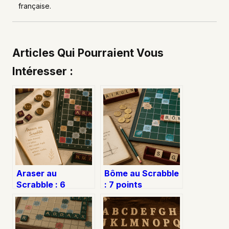
française.
Articles Qui Pourraient Vous
Intéresser :
Araser au
Bôme au Scrabble
Scrabble : 6
: 7 points
points garantis et
immédiats et 4
astuces de
extensions pour
placement
dominer la grille