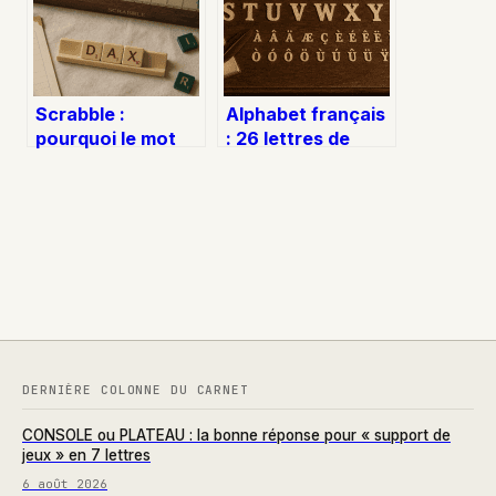
Scrabble :
Alphabet français
pourquoi le mot
: 26 lettres de
DAX est invalide
base ou 42 signes
et comment jouer
indispensables ?
vos lettres
DERNIÈRE COLONNE DU CARNET
CONSOLE ou PLATEAU : la bonne réponse pour « support de
jeux » en 7 lettres
6 août 2026