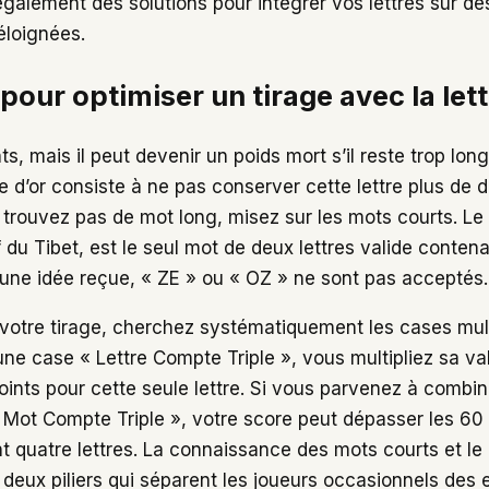
également des solutions pour intégrer vos lettres sur d
éloignées.
pour optimiser un tirage avec la lett
ts, mais il peut devenir un poids mort s’il reste trop lo
e d’or consiste à ne pas conserver cette lettre plus de d
e trouvez pas de mot long, misez sur les mots courts. L
du Tibet, est le seul mot de deux lettres valide contena
une idée reçue, « ZE » ou « OZ » ne sont pas acceptés.
r votre tirage, cherchez systématiquement les cases mult
une case « Lettre Compte Triple », vous multipliez sa val
points pour cette seule lettre. Si vous parvenez à comb
Mot Compte Triple », votre score peut dépasser les 60
 quatre lettres. La connaissance des mots courts et l
 deux piliers qui séparent les joueurs occasionnels des 