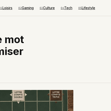
Loisirs
Gaming
Culture
Tech
Lifestyle
01
02
03
04
05
e mot
miser