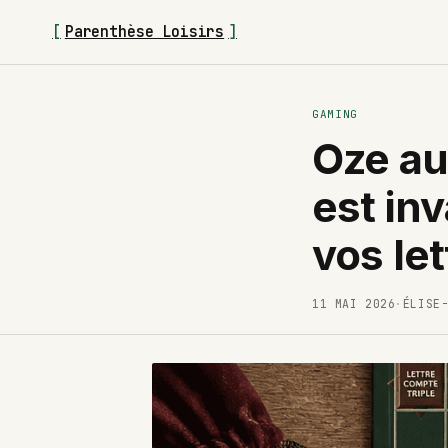
[
Parenthèse Loisirs
]
GAMING
Oze au
est in
vos let
11 MAI 2026
·
ÉLISE