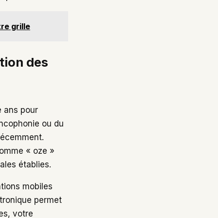
re grille
ation des
e ans pour
rancophonie ou du
le récemment.
 comme « oze »
les établies.
ations mobiles
ctronique permet
es, votre