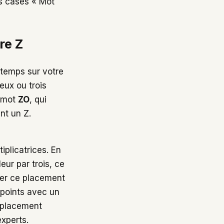
es cases « Mot
re Z
ngtemps sur votre
eux ou trois
e mot
ZO
, qui
nt un Z.
iplicatrices. En
eur par trois, ce
iner ce placement
 points avec un
e placement
experts.