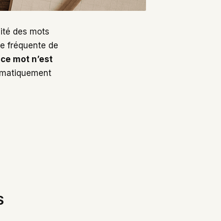
dité des mots
ce fréquente de
,
ce mot n’est
tématiquement
S