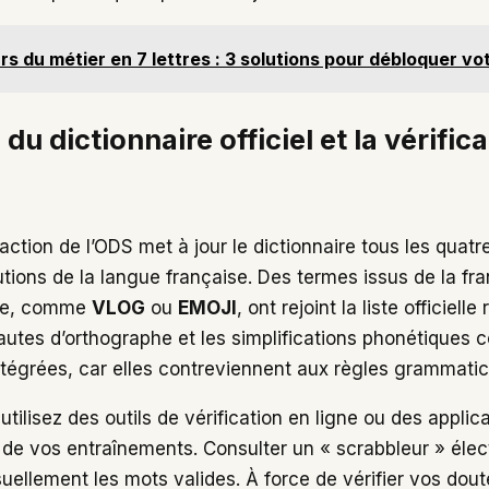
rs du métier en 7 lettres : 3 solutions pour débloquer vot
 du dictionnaire officiel et la vérific
ction de l’ODS met à jour le dictionnaire tous les quatr
lutions de la langue française. Des termes issus de la f
ue, comme
VLOG
ou
EMOJI
, ont rejoint la liste officiel
autes d’orthographe et les simplifications phonétiques
ntégrées, car elles contreviennent aux règles grammatica
utilisez des outils de vérification en ligne ou des applic
s de vos entraînements. Consulter un « scrabbleur » éle
uellement les mots valides. À force de vérifier vos dout