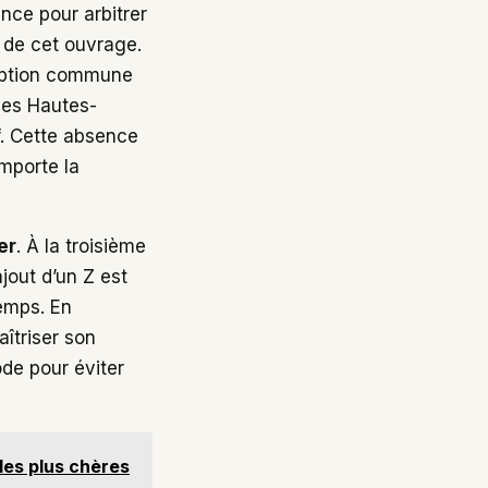
ence pour arbitrer
n de cet ouvrage.
ception commune
les Hautes-
f. Cette absence
importe la
er
. À la troisième
ajout d’un Z est
temps. En
îtriser son
ode pour éviter
les plus chères