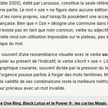
abble (ODS), édité par Larousse, constitue la seule référ
d’une partie. Le mot « oze » ne figure dans aucune éditio
ut les noms propres, sauf lorsqu’ils possèdent une ac
française. Bien que « Oze » désigne une commune dans 
n’existe pas en tant que nom commun, verbe ou adjecti
cielle rend son utilisation impossible sur le plateau, peu 
ique du mot.
t souvent d’une ressemblance visuelle avec le verbe
os
ier au présent de l’indicatif, le verbe s’écrit « ose ». L’
graphique courante, souvent dictée par la pression du 
 l’urgence pousse parfois à forger des mots fantômes. Ma
r la validité de ses combinaisons reste la meilleure méth
our précieux avec un mot invalide.
e One Ring, Black Lotus et le Power 9 : les cartes Magic 