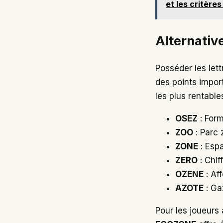
et les critères
Alternative
Posséder les let
des points import
les plus rentable
OSEZ
: Form
ZOO
: Parc 
ZONE
: Espa
ZERO
: Chiff
OZENE
: Af
AZOTE
: Ga
Pour les joueurs