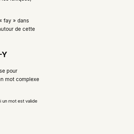
 « fay » dans
 autour de cette
-Y
ase pour
s un mot complexe
i un mot est valide