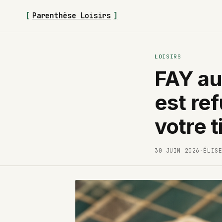
[
Parenthèse Loisirs
]
LOISIRS
FAY au
est re
votre t
30 JUIN 2026
·
ÉLIS