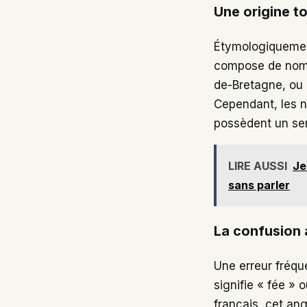
Une origine t
Étymologiquement
compose de nom
de-Bretagne, ou 
Cependant, les n
possèdent un s
LIRE AUSSI
Je
sans parler
La confusion 
Une erreur fréque
signifie « fée » 
français, cet an