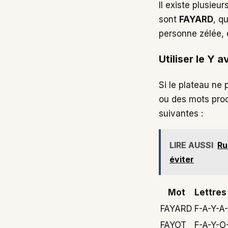
Il existe plusieu
sont
FAYARD
, q
personne zélée,
Utiliser le Y
Si le plateau ne
ou des mots proc
suivantes :
LIRE AUSSI
Ru
éviter
Mot
Lettres
FAYARD
F-A-Y-A
FAYOT
F-A-Y-O