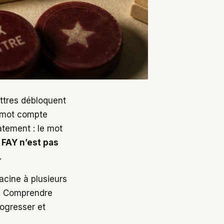
ettres débloquent
« mot compte
tement : le mot
:
FAY n’est pas
.
racine à plusieurs
t. Comprendre
rogresser et