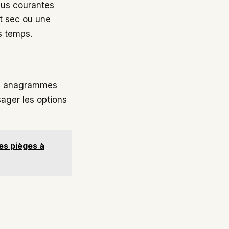
plus courantes
ot sec ou une
s temps.
des anagrammes
ager les options
es pièges à