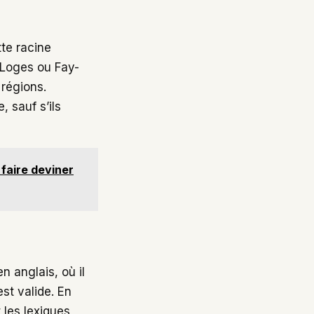
tte racine
Loges ou Fay-
 régions.
 sauf s’ils
faire deviner
n anglais, où il
est valide. En
les lexiques,