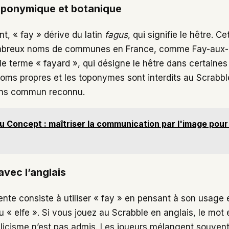
oponymique et botanique
, « fay » dérive du latin
fagus
, qui signifie le hêtre. Ce
breux noms de communes en France, comme Fay-aux-
le terme « fayard », qui désigne le hêtre dans certaines
oms propres et les toponymes sont interdits au Scrabble,
ens commun reconnu.
u Concept : maîtriser la communication par l'image pour 
avec l’anglais
nte consiste à utiliser « fay » en pensant à son usage e
ou « elfe ». Si vous jouez au Scrabble en anglais, le mot 
glicisme n’est pas admis. Les joueurs mélangent souvent 