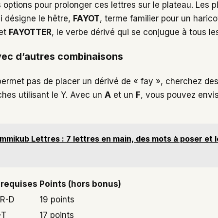
rs options pour prolonger ces lettres sur le plateau. Les 
ui désigne le hêtre,
FAYOT
, terme familier pour un haric
 et
FAYOTTER
, le verbe dérivé qui se conjugue à tous le
 avec d’autres combinaisons
 permet pas de placer un dérivé de « fay », cherchez 
hes utilisant le Y. Avec un
A
et un
F
, vous pouvez envis
mmikub Lettres : 7 lettres en main, des mots à poser et l
 requises
Points (hors bonus)
-R-D
19 points
-T
17 points