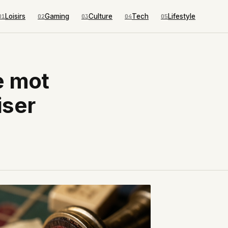
Loisirs
Gaming
Culture
Tech
Lifestyle
01
02
03
04
05
e mot
iser