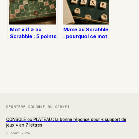
Mot « if » au
Maxe au Scrabble
Scrabble : 5 points
: pourquoi ce mot
garantis et
de 14 points est
stratégies pour
banni de la
maximiser vos
compétition
placements
DERNIÈRE COLONNE DU CARNET
CONSOLE ou PLATEAU : la bonne réponse pour « support de
jeux » en 7 lettres
6 août 2026