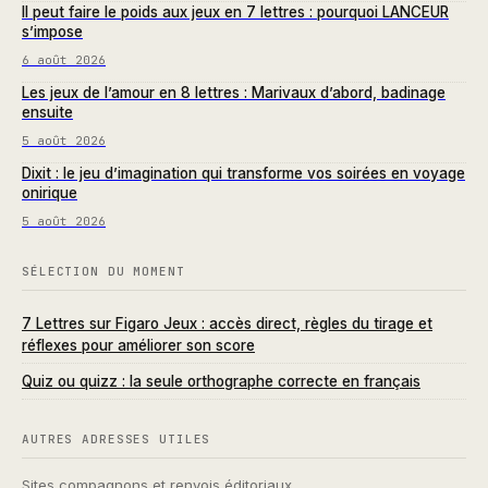
Il peut faire le poids aux jeux en 7 lettres : pourquoi LANCEUR
s’impose
6 août 2026
Les jeux de l’amour en 8 lettres : Marivaux d’abord, badinage
ensuite
5 août 2026
Dixit : le jeu d’imagination qui transforme vos soirées en voyage
onirique
5 août 2026
SÉLECTION DU MOMENT
7 Lettres sur Figaro Jeux : accès direct, règles du tirage et
réflexes pour améliorer son score
Quiz ou quizz : la seule orthographe correcte en français
AUTRES ADRESSES UTILES
Sites compagnons et renvois éditoriaux.