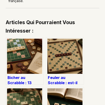
française.
Articles Qui Pourraient Vous
Intéresser :
Bicher au
Feuler au
Scrabble : 13
Scrabble : est-il
points garantis et
valide, combien
tactiques pour
rapporte-t-il et
placer ce verbe
comment le placer
?