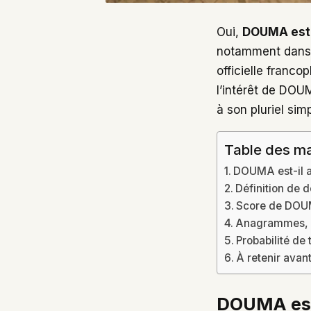
Oui,
DOUMA est 
notamment dans l
officielle franco
l’intérêt de DOU
à son pluriel sim
Table des ma
DOUMA est-il ac
Définition de 
Score de DOUMA
Anagrammes, 
Probabilité de 
À retenir ava
DOUMA est-