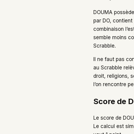
DOUMA possède u
par DO, contient
combinaison l’est
semble moins cou
Scrabble.
Il ne faut pas c
au Scrabble relè
droit, religions,
l’on rencontre p
Score de D
Le score de DO
Le calcul est sim