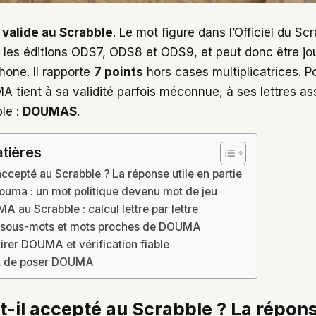
valide au Scrabble
. Le mot figure dans l’Officiel du Sc
es éditions ODS7, ODS8 et ODS9, et peut donc être jou
phone. Il rapporte
7 points
hors cases multiplicatrices. P
MA tient à sa validité parfois méconnue, à ses lettres a
ple :
DOUMAS
.
tières
cepté au Scrabble ? La réponse utile en partie
douma : un mot politique devenu mot de jeu
 au Scrabble : calcul lettre par lettre
sous-mots et mots proches de DOUMA
tirer DOUMA et vérification fiable
nt de poser DOUMA
il accepté au Scrabble ? La réponse