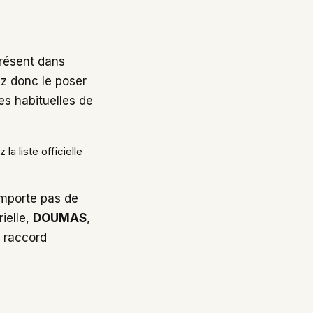
présent dans
ez donc le poser
es habituelles de
 la liste officielle
omporte pas de
rielle,
DOUMAS
,
n raccord