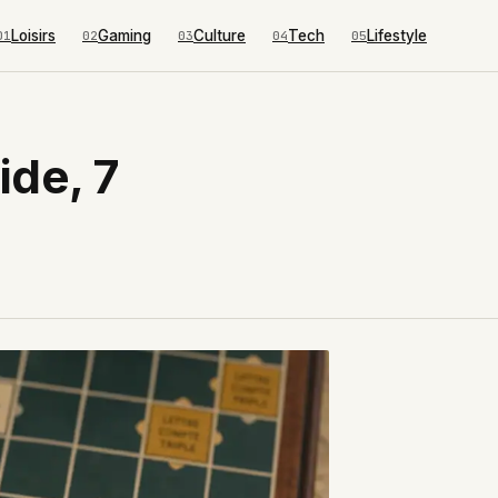
Loisirs
Gaming
Culture
Tech
Lifestyle
01
02
03
04
05
ide, 7