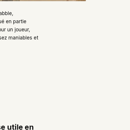
rabble,
é en partie
our un joueur,
ssez maniables et
 utile en