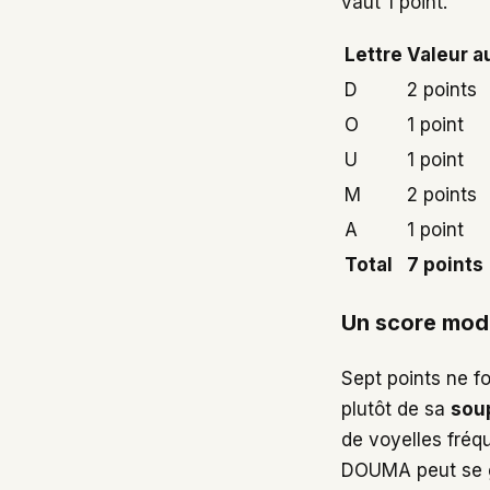
vaut 1 point.
Lettre
Valeur a
D
2 points
O
1 point
U
1 point
M
2 points
A
1 point
Total
7 points
Un score mode
Sept points ne f
plutôt de sa
sou
de voyelles fréqu
DOUMA peut se gl