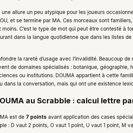
ne allure un peu atypique pour les joueurs occasionne
 OU, et se termine par MA. Ces morceaux sont familiers,
 moins. C’est le type de mot qui peut être contesté à tor
rant dans la langue quotidienne que dans les listes d
onfondre la rareté d’usage avec l’invalidité. Beaucoup d
vent de domaines spécialisés : botanique, géographie, h
 sciences ou institutions. DOUMA appartient à cette fami
eu dans la conversation, mais qui ont une existence lexi
OUMA au Scrabble : calcul lettre par
UMA est de
7 points
avant application des cases spécial
ple : D vaut 2 points, O vaut 1 point, U vaut 1 point, M v