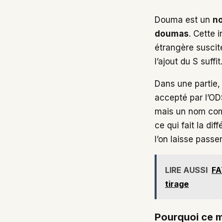
Douma est un
n
doumas
. Cette 
étrangère susciten
l’ajout du S suffit
Dans une partie, 
accepté par l’OD
mais un nom comm
ce qui fait la d
l’on laisse passer
LIRE AUSSI
FA
tirage
Pourquoi ce m