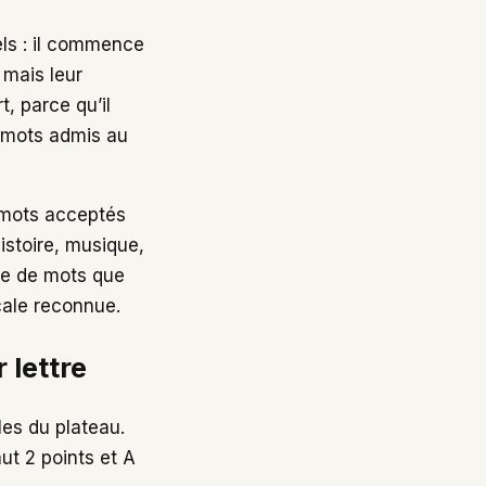
ls : il commence
 mais leur
t, parce qu’il
e mots admis au
e mots acceptés
istoire, musique,
lle de mots que
cale reconnue.
 lettre
es du plateau.
aut 2 points et A