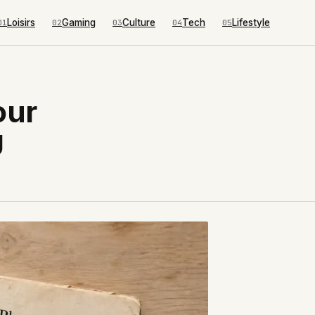
Loisirs
Gaming
Culture
Tech
Lifestyle
01
02
03
04
05
our
U