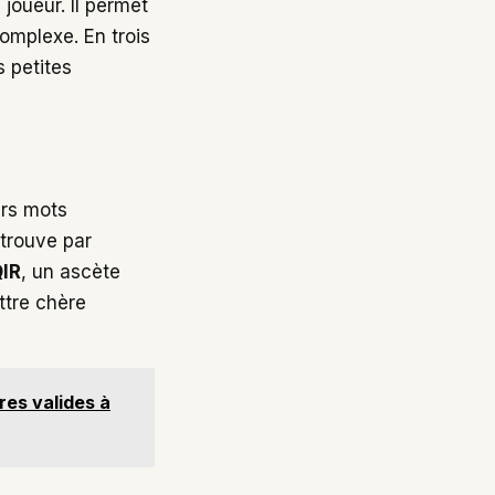
 joueur. Il permet
omplexe. En trois
s petites
urs mots
etrouve par
IR
, un ascète
ttre chère
tres valides à