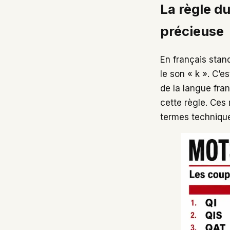
La règle du
précieuse
En français stan
le son « k ». C’e
de la langue fra
cette règle. Ce
termes technique