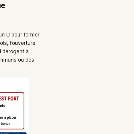
ue
’un U pour former
ois, l’ouverture
i dérogent à
ommuns ou des