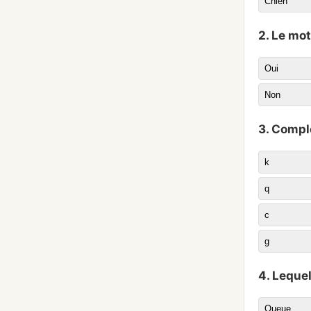
Chien
2. Le mot
Oui
Non
3. Complé
k
q
c
g
4. Leque
Queue