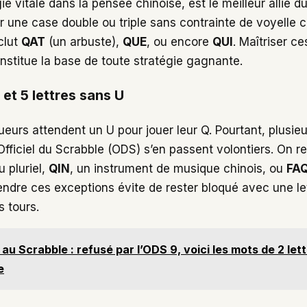
ie vitale dans la pensée chinoise, est le meilleur allié du
r une case double ou triple sans contrainte de voyelle c
nclut
QAT
(un arbuste),
QUE
, ou encore
QUI
. Maîtriser ce
stitue la base de toute stratégie gagnante.
et 5 lettres sans U
ueurs attendent un U pour jouer leur Q. Pourtant, plusie
Officiel du Scrabble (ODS) s’en passent volontiers. On r
 pluriel,
QIN
, un instrument de musique chinois, ou
FAQ
dre ces exceptions évite de rester bloqué avec une le
s tours.
 au Scrabble : refusé par l’ODS 9, voici les mots de 2 let
e