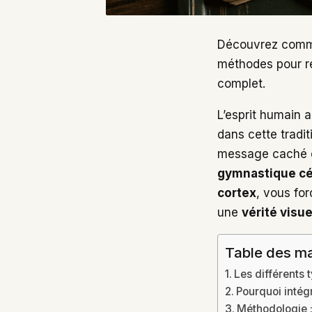
Découvrez comme
méthodes pour ré
complet.
L’esprit humain a
dans cette tradit
message caché o
gymnastique cé
cortex
, vous fo
une
vérité visue
Table des ma
Les différents 
Pourquoi intégr
Méthodologie 