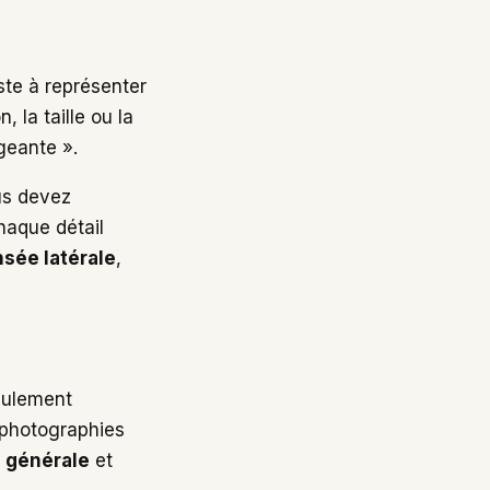
ste à représenter
, la taille ou la
geante ».
us devez
Chaque détail
sée latérale
,
seulement
 photographies
e générale
et