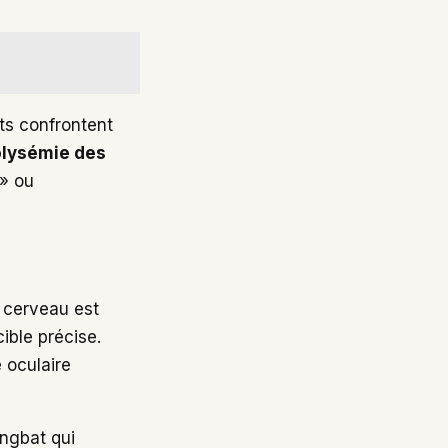
ts confrontent
lysémie des
 » ou
e cerveau est
cible précise.
 oculaire
ingbat qui