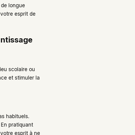
l de longue
votre esprit de
entissage
ieu scolaire ou
ace et stimuler la
s habituels.
. En pratiquant
votre esprit à ne