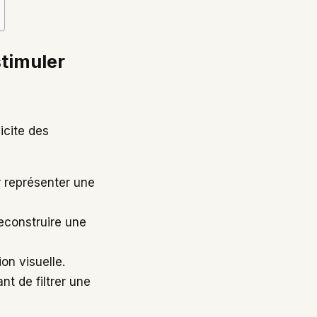
stimuler
icite des
ur représenter une
econstruire une
ion visuelle.
nt de filtrer une