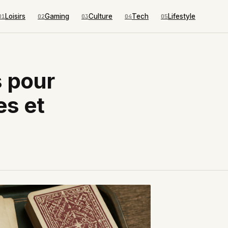
Loisirs
Gaming
Culture
Tech
Lifestyle
01
02
03
04
05
s pour
es et