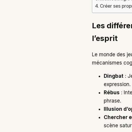
Créer ses prop
Les différ
l’esprit
Le monde des jeu
mécanismes cognit
Dingbat
: J
expression.
Rébus
: Int
phrase.
Illusion d’
Chercher e
scène satur