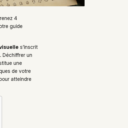
renez 4
otre guide
visuelle
s’inscrit
. Déchiffrer un
titue une
iques de votre
pour atteindre