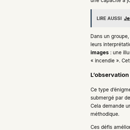
une capacité à jon
LIRE AUSSI
Je
Dans un groupe, 
leurs interprétat
images
: une ill
« incendie ». Cet
L’observation 
Ce type d’énigme
submergé par des 
Cela demande 
méthodique.
Ces défis amélio