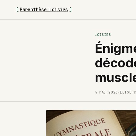
[
Parenthèse Loisirs
]
LOISIRS
Énigme
décode
muscle
4 MAI 2026
·
ÉLISE-