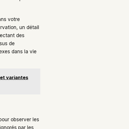
ans votre
vation, un détail
nectant des
ssus de
exes dans la vie
 et variantes
pour observer les
ignorés par les