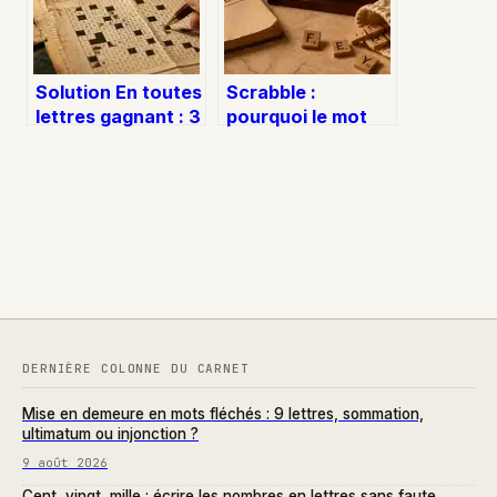
Solution En toutes
Scrabble :
lettres gagnant : 3
pourquoi le mot
étapes pour
FEY est valide en
valider votre
anglais mais
réponse et gagner
refusé en français
DERNIÈRE COLONNE DU CARNET
Mise en demeure en mots fléchés : 9 lettres, sommation,
ultimatum ou injonction ?
9 août 2026
Cent, vingt, mille : écrire les nombres en lettres sans faute