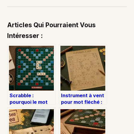
Articles Qui Pourraient Vous
Intéresser :
Scrabble :
Instrument à vent
pourquoi le mot
pour mot fléché :
PA est invalide et
30 solutions
comment éviter le
classées par
zéro pointé
longueur et famille