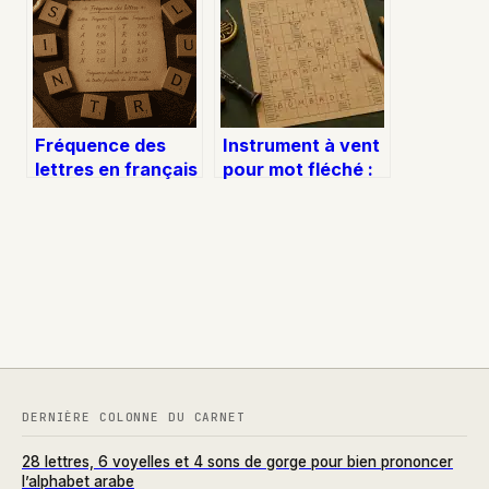
zéro pointé
optimiser votre
tirage
Fréquence des
Instrument à vent
lettres en français
pour mot fléché :
: les 10 caractères
30 solutions
qui dominent 75 %
classées par
de nos écrits
longueur et famille
DERNIÈRE COLONNE DU CARNET
28 lettres, 6 voyelles et 4 sons de gorge pour bien prononcer
l’alphabet arabe