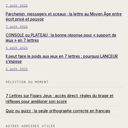
7 août 2026
Parchemin, messagers et sceaux : la lettre au Moyen Âge entre
écrit privé et pouvoir
7 août 2026
CONSOLE ou PLATEAU : la bonne réponse pour « support de
jeux » en 7 lettres
6 août 2026
Il peut faire le poids aux jeux en 7 lettres : pourquoi LANCEUR
s’impose
6 août 2026
SÉLECTION DU MOMENT
7 Lettres sur Figaro Jeux : accès direct, règles du tirage et
réflexes pour améliorer son score
Quiz ou quizz : la seule orthographe correcte en français
AUTRES ADRESSES UTILES