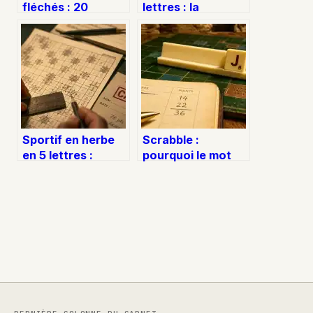
fléchés : 20
lettres : la
solutions classées
solution
par nombre de
PERDURER et ses
lettres
nuances
Sportif en herbe
Scrabble :
en 5 lettres :
pourquoi le mot
CADET ou TABAC
JONS est invalide
pour votre grille ?
et comment
optimiser vos
tirages