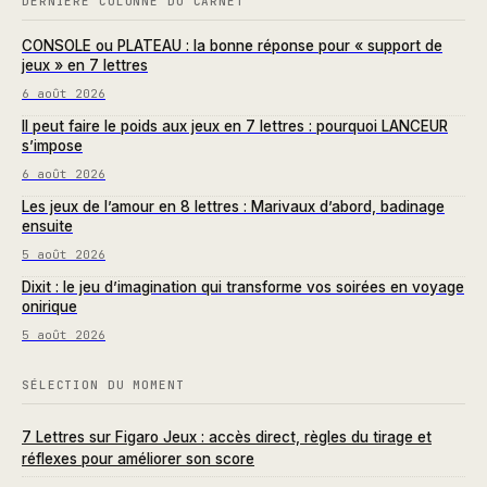
DERNIÈRE COLONNE DU CARNET
CONSOLE ou PLATEAU : la bonne réponse pour « support de
jeux » en 7 lettres
6 août 2026
Il peut faire le poids aux jeux en 7 lettres : pourquoi LANCEUR
s’impose
6 août 2026
Les jeux de l’amour en 8 lettres : Marivaux d’abord, badinage
ensuite
5 août 2026
Dixit : le jeu d’imagination qui transforme vos soirées en voyage
onirique
5 août 2026
SÉLECTION DU MOMENT
7 Lettres sur Figaro Jeux : accès direct, règles du tirage et
réflexes pour améliorer son score