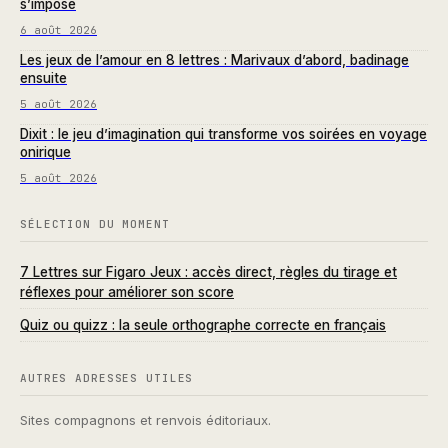
s’impose
6 août 2026
Les jeux de l’amour en 8 lettres : Marivaux d’abord, badinage
ensuite
5 août 2026
Dixit : le jeu d’imagination qui transforme vos soirées en voyage
onirique
5 août 2026
SÉLECTION DU MOMENT
7 Lettres sur Figaro Jeux : accès direct, règles du tirage et
réflexes pour améliorer son score
Quiz ou quizz : la seule orthographe correcte en français
AUTRES ADRESSES UTILES
Sites compagnons et renvois éditoriaux.