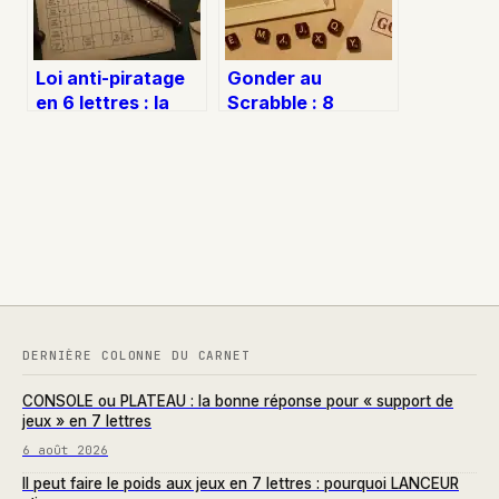
Loi anti-piratage
Gonder au
en 6 lettres : la
Scrabble : 8
solution pour vos
points et validité
mots fléchés
officielle
confirmée
DERNIÈRE COLONNE DU CARNET
CONSOLE ou PLATEAU : la bonne réponse pour « support de
jeux » en 7 lettres
6 août 2026
Il peut faire le poids aux jeux en 7 lettres : pourquoi LANCEUR