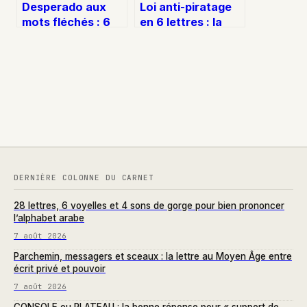
Desperado aux
Loi anti-piratage
mots fléchés : 6
en 6 lettres : la
solutions classées
solution pour vos
par nombre de
mots fléchés
lettres
DERNIÈRE COLONNE DU CARNET
28 lettres, 6 voyelles et 4 sons de gorge pour bien prononcer
l’alphabet arabe
7 août 2026
Parchemin, messagers et sceaux : la lettre au Moyen Âge entre
écrit privé et pouvoir
7 août 2026
CONSOLE ou PLATEAU : la bonne réponse pour « support de