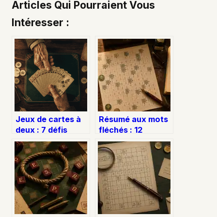
Articles Qui Pourraient Vous
Intéresser :
Jeux de cartes à
Résumé aux mots
deux : 7 défis
fléchés : 12
stratégiques pour
solutions classées
transformer vos
par longueur pour
duels
débloquer votre
grille