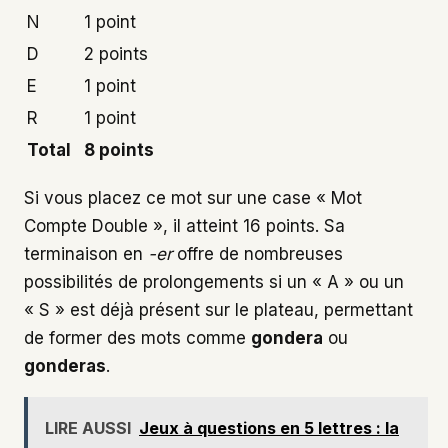
N
1 point
D
2 points
E
1 point
R
1 point
Total
8 points
Si vous placez ce mot sur une case « Mot
Compte Double », il atteint 16 points. Sa
terminaison en
-er
offre de nombreuses
possibilités de prolongements si un « A » ou un
« S » est déjà présent sur le plateau, permettant
de former des mots comme
gondera
ou
gonderas
.
LIRE AUSSI
Jeux à questions en 5 lettres : la